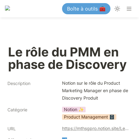
Boîte à outils 🧰
Le rôle du PMM en 
phase de Discovery
Notion sur le rôle du Product 
Description
Marketing Manager en phase de 
Discovery Produit
Notion ✨
Catégorie
Product Management 🗄️
https://mthsgpro.notion.site/Le-r-le-du-PMM-en-phase-de-Discovery-bdb126430267439f98f73bf8581b9860
URL