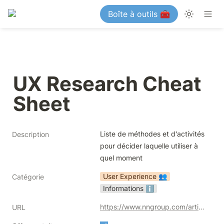
Boîte à outils 🧰
UX Research Cheat 
Sheet
Liste de méthodes et d'activités 
Description
pour décider laquelle utiliser à 
quel moment
User Experience 👥
Catégorie
Informations ℹ️
https://www.nngroup.com/articles/ux-research-cheat-sheet/
URL