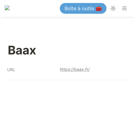
Boîte à outils 🧰
Baax
https://baax.fr/
URL