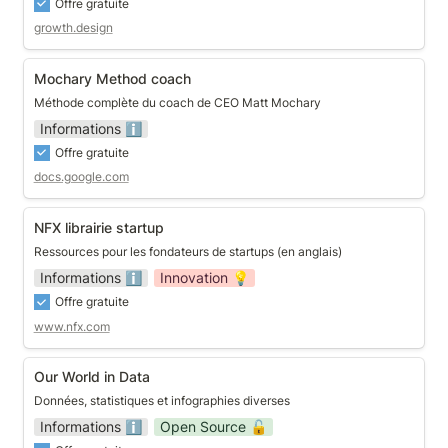
Offre gratuite
growth.design
Mochary Method coach
Mochary Method coach
Méthode complète du coach de CEO Matt Mochary
Informations ℹ️
Offre gratuite
docs.google.com
NFX librairie startup
NFX librairie startup
Ressources pour les fondateurs de startups (en anglais)
Informations ℹ️
Innovation 💡
Offre gratuite
www.nfx.com
Our World in Data
Our World in Data
Données, statistiques et infographies diverses
Informations ℹ️
Open Source 🔓