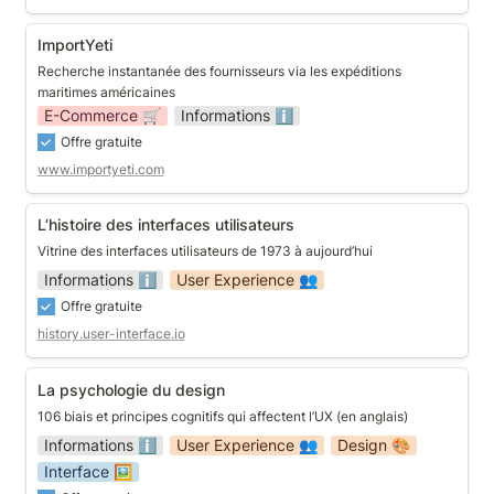
ImportYeti
ImportYeti
Recherche instantanée des fournisseurs via les expéditions 
maritimes américaines
E-Commerce 🛒
Informations ℹ️
Offre gratuite
www.importyeti.com
L’histoire des interfaces utilisateurs
L’histoire des interfaces utilisateurs
Vitrine des interfaces utilisateurs de 1973 à aujourd’hui
Informations ℹ️
User Experience 👥
Offre gratuite
history.user-interface.io
La psychologie du design
La psychologie du design
106 biais et principes cognitifs qui affectent l’UX (en anglais)
Informations ℹ️
User Experience 👥
Design 🎨
Interface 🖼️