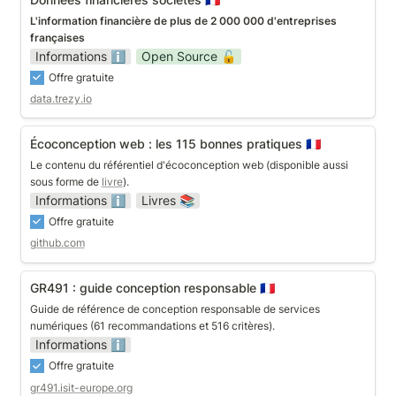
L'information financière de plus de 2 000 000 d'entreprises 
françaises
Informations ℹ️
Open Source 🔓
Offre gratuite
data.trezy.io
Écoconception web : les 115 bonnes pratiques 🇫🇷
Écoconception web : les 115 bonnes pratiques 
🇫🇷
Le contenu du référentiel d'écoconception web (disponible aussi 
sous forme de 
livre
).
Informations ℹ️
Livres 📚
Offre gratuite
github.com
GR491 : guide conception responsable 🇫🇷
GR491 : guide conception responsable 
🇫🇷
Guide de référence de conception responsable de services 
numériques (61 recommandations et 516 critères).
Informations ℹ️
Offre gratuite
gr491.isit-europe.org