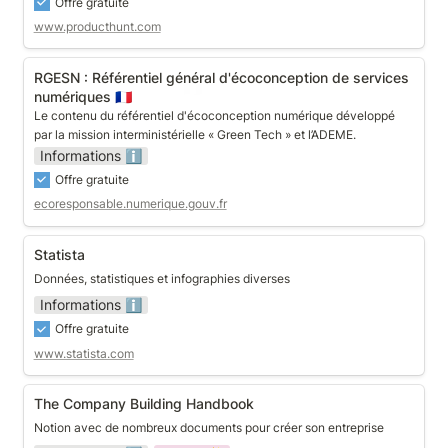
Offre gratuite
www.producthunt.com
RGESN : Référentiel général d'écoconception de
RGESN : Référentiel général d'écoconception de services 
services numériques 🇫🇷
numériques 🇫🇷
Le contenu du référentiel d'écoconception numérique développé 
par la mission interministérielle « Green Tech » et l’ADEME.
Informations ℹ️
Offre gratuite
ecoresponsable.numerique.gouv.fr
Statista
Statista
Données, statistiques et infographies diverses
Informations ℹ️
Offre gratuite
www.statista.com
The Company Building Handbook
The Company Building Handbook
Notion avec de nombreux documents pour créer son entreprise