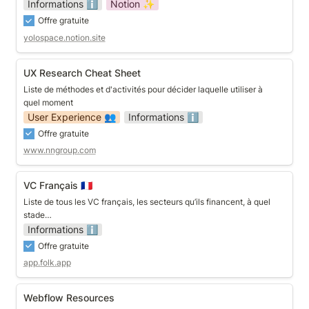
Informations ℹ️
Notion ✨
Offre gratuite
yolospace.notion.site
UX Research Cheat Sheet
UX Research Cheat Sheet
Liste de méthodes et d'activités pour décider laquelle utiliser à 
quel moment
User Experience 👥
Informations ℹ️
Offre gratuite
www.nngroup.com
VC Français 🇫🇷
VC Français 🇫🇷
Liste de tous les VC français, les secteurs qu’ils financent, à quel 
stade…
Informations ℹ️
Offre gratuite
app.folk.app
Webflow Resources
Webflow Resources