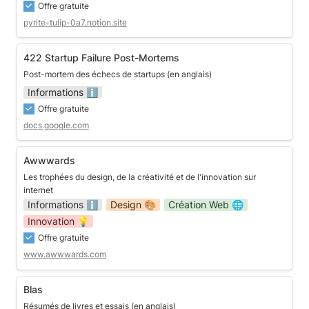
Offre gratuite
pyrite-tulip-0a7.notion.site
422 Startup Failure Post-Mortems
422 Startup Failure Post-Mortems
Post-mortem des échecs de startups (en anglais)
Informations ℹ️
Offre gratuite
docs.google.com
Awwwards
Awwwards
Les trophées du design, de la créativité et de l'innovation sur 
internet
Informations ℹ️
Design 🎨
Création Web 🌐
Innovation 💡
Offre gratuite
www.awwwards.com
Blas
Blas
Résumés de livres et essais (en anglais)